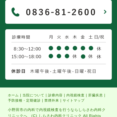
ホーム
|
当院について
|
診療内容
|
内視鏡検査
|
肝臓疾患
|
予防接種・定期健診
|
禁煙外来
|
サイトマップ
小野田市の内科で内視鏡検査を行うならしらさわ内科ク
リニックへ (C) しらさわ内科クリニック All Rights