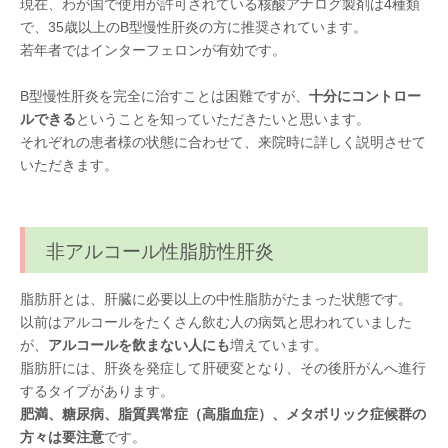
現在、わが国で使用が許可されている核酸アナログ製剤は4種類
で、35歳以上のB型慢性肝炎の方に推奨されています。
若年者ではインターフェロンが有効です。
B型慢性肝炎を完全に治すことは困難ですが、
十分にコントロー
ルできる
ということを知っていただきたいと思います。
それぞれの患者様の状態に合わせて、来院時に詳しく説明させて
いただきます。
非アルコール性脂肪性肝炎
脂肪肝とは、肝臓に必要以上の中性脂肪がたまった状態です。
以前はアルコールをたくさん飲む人の病気と思われていました
が、
アルコールを飲まない人にも
増えています。
脂肪肝には、肝炎を発症して肝硬変となり、その後肝がんへ進行
するタイプがあります。
肥満、糖尿病、脂質異常症（高脂血症）、メタボリック症候群の
方々は要注意
です。