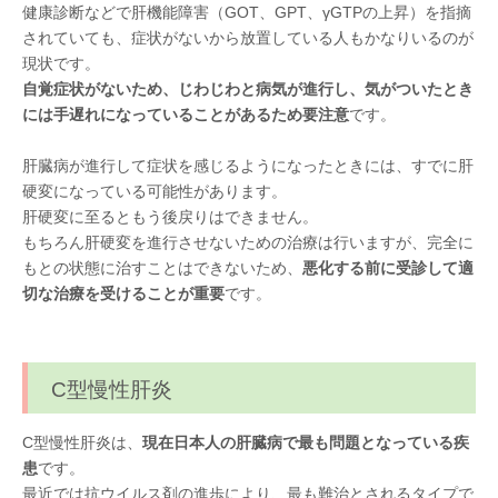
健康診断などで肝機能障害（GOT、GPT、γGTPの上昇）を指摘
されていても、症状がないから放置している人もかなりいるのが
現状です。
自覚症状がないため、じわじわと病気が進行し、気がついたとき
には手遅れになっていることがあるため要注意
です。
肝臓病が進行して症状を感じるようになったときには、すでに肝
硬変になっている可能性があります。
肝硬変に至るともう後戻りはできません。
もちろん肝硬変を進行させないための治療は行いますが、完全に
もとの状態に治すことはできないため、
悪化する前に受診して適
切な治療を受けることが重要
です。
C型慢性肝炎
C型慢性肝炎は、
現在日本人の肝臓病で最も問題となっている疾
患
です。
最近では抗ウイルス剤の進歩により、最も難治とされるタイプで